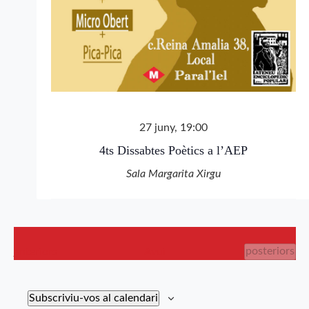
27 juny, 19:00
4ts Dissabtes Poètics a l’AEP
Sala Margarita Xirgu
Esdevenimen
Esdeveniments
posteriors
anteriors
Avui
Subscriviu-vos al calendari