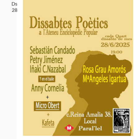
cerca
Ds
28
d'Esdev