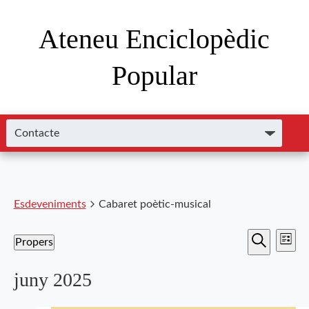
Ateneu Enciclopèdic
Popular
Esdeveniments
Cabaret poètic-musical
Nave
Navega
Propers
Llista
de
Cerca
Selecciona
visual
visu
una
juny 2025
i
data.
Esde