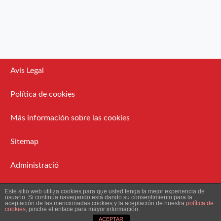
Avís Legal
Política de cookies
Más información sobre las cookies
Sitemap
Administració
2026 Ateneu Enciclopèdic Popular.
Este sitio web utiliza cookies para que usted tenga la mejor experiencia de
usuario. Si continúa navegando está dando su consentimiento para la
aceptación de las mencionadas cookies y la aceptación de nuestra
política de
cookies
, pinche el enlace para mayor información.
ACEPTAR