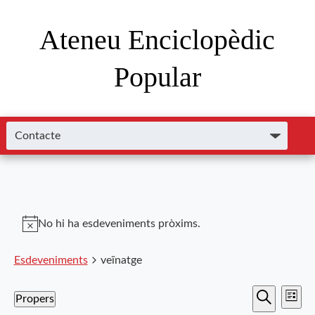
Ateneu Enciclopèdic
Popular
No hi ha esdeveniments pròxims.
Esdeveniments
veïnatge
Nave
Navega
Propers
Llista
de
Cerca
Selecciona