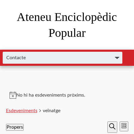
Ateneu Enciclopèdic
Popular
No hi ha esdeveniments pròxims.
Esdeveniments
veïnatge
Nave
Navega
Propers
Llista
de
Cerca
Selecciona