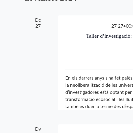
paraula
clau.
Dc
27
27 27+00:
Taller d’investigació:
En els darrers anys s’ha fet pal
la neoliberalització de les unive
d’investigadores està optant per 
transformació ecosocial i les llu
també es duen a terme des d’espa
Dv