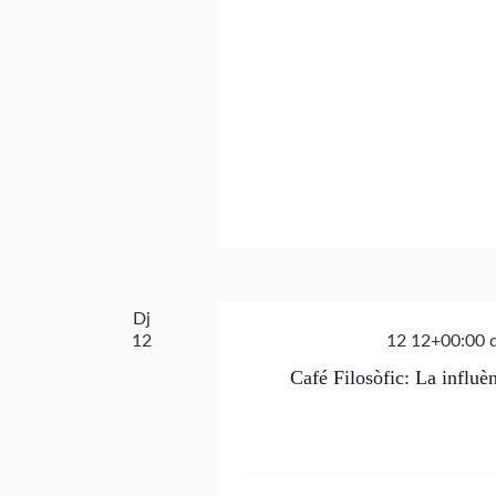
Dj
12
12 12+00:00 
Café Filosòfic: La influè