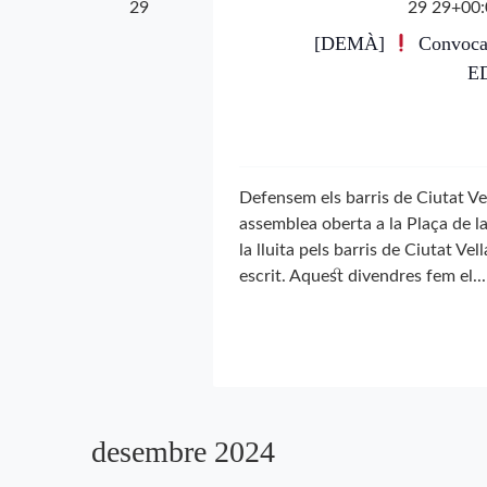
29
29 29+00:
[DEMÀ]
Convocat
E
Defensem els barris de Ciutat V
assemblea oberta a la Plaça de la
la lluita pels barris de Ciutat V
escrit. Aquest divendres fem el..
desembre 2024