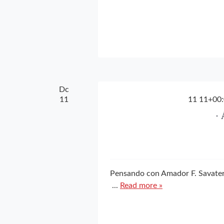
Dc
11
11 11+00:
·
Pensando c
...
Read more »