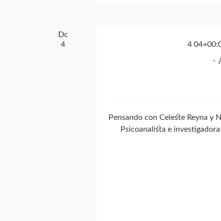
Dc
4
4 04+00:
·
Pensando con Ce
Psicoanalista e investigadora 