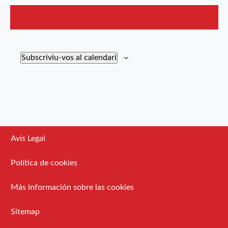
Esdeveniments
Esdevenimen
anteriors
Avui
posteriors
Subscriviu-vos al calendari
Avís Legal
Política de cookies
Más información sobre las cookies
Sitemap