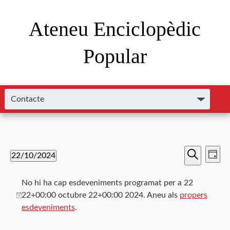
Ateneu Enciclopèdic
Popular
Nave
Navega
22/10/2024
Dia
de
Cerca
Selecciona
visual
visu
una
No hi ha cap esdeveniments programat per a 22
i
data.
Esde
22+00:00 octubre 22+00:00 2024. Aneu als
propers
esdeveniments
.
cerca