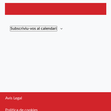
d'Esdev
Dia anterior
Següent dia
Subscriviu-vos al calendari
Avís Legal
Política de cookies