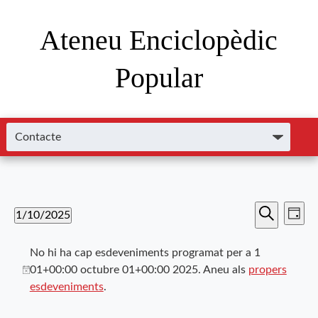
Ateneu Enciclopèdic
Popular
Nave
Navega
1/10/2025
Dia
de
Cerca
Selecciona
visual
visu
una
No hi ha cap esdeveniments programat per a 1
i
data.
Esde
01+00:00 octubre 01+00:00 2025. Aneu als
propers
esdeveniments
.
cerca