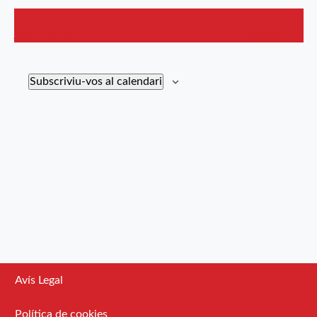
d'Esdev
Dia anterior
Següent dia
Subscriviu-vos al calendari
Avís Legal
Política de cookies