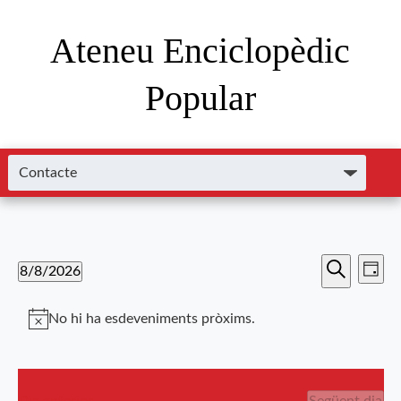
Ateneu Enciclopèdic
Popular
Nave
Navega
8/8/2026
Dia
de
Cerca
Selecciona
visual
visu
una
No hi ha esdeveniments pròxims.
i
data.
Esde
cerca
Següent dia