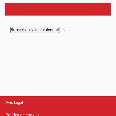
d'Esdev
Dia anterior
Següent dia
Subscriviu-vos al calendari
Avís Legal
Política de cookies