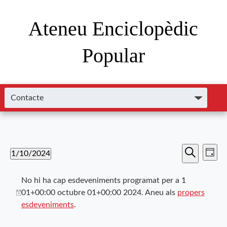
Ateneu Enciclopèdic
Popular
Nave
Navega
1/10/2024
Dia
de
Cerca
Selecciona
visual
visu
una
No hi ha cap esdeveniments programat per a 1
i
data.
Esde
01+00:00 octubre 01+00:00 2024. Aneu als
propers
esdeveniments
.
cerca