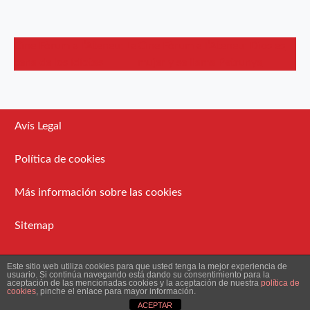
Cine Fòrum a l’Ateneu: La
Cine Fòrum a l’Ateneu: Dios es
cena de los idiotas
mujer y se llama Petrunya
Avís Legal
Política de cookies
Más información sobre las cookies
Sitemap
Administració
Este sitio web utiliza cookies para que usted tenga la mejor experiencia de
usuario. Si continúa navegando está dando su consentimiento para la
aceptación de las mencionadas cookies y la aceptación de nuestra
política de
cookies
, pinche el enlace para mayor información.
2026 Ateneu Enciclopèdic Popular.
ACEPTAR