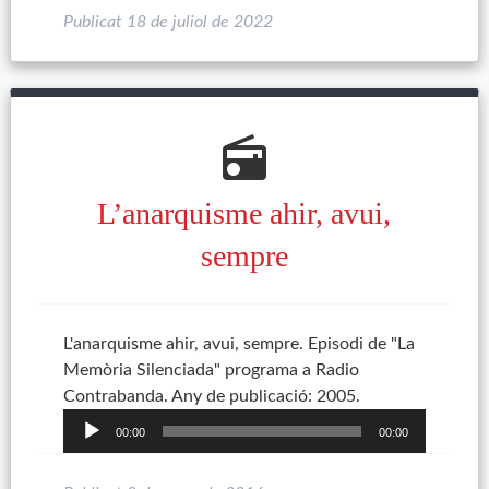
Publicat
18 de juliol de 2022
radio
L’anarquisme ahir, avui,
sempre
L'anarquisme ahir, avui, sempre. Episodi de "La
Memòria Silenciada" programa a Radio
Reproductor
Contrabanda. Any de publicació: 2005.
d'àudio
00:00
00:00