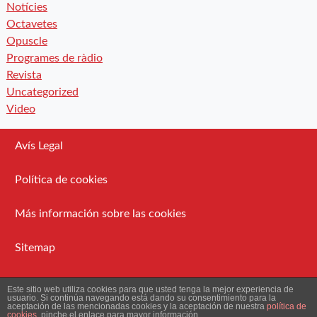
Notícies
Octavetes
Opuscle
Programes de ràdio
Revista
Uncategorized
Video
Avís Legal
Política de cookies
Más información sobre las cookies
Sitemap
Administració
Este sitio web utiliza cookies para que usted tenga la mejor experiencia de
usuario. Si continúa navegando está dando su consentimiento para la
aceptación de las mencionadas cookies y la aceptación de nuestra
política de
cookies
, pinche el enlace para mayor información.