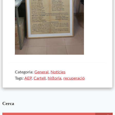
Categoria:
General
,
Notícies
Tags:
AEP
,
Cartell
,
historia
,
recuperació
Cerca