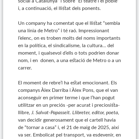
social a Catalunya” i sobre “El teatre i el poble”
i, a continuació, el llistat dels ponents.
Un company ha comentat que el llistat “sembla
una línia de Metro” i té raó. Impressionant
l’elenc, on es troben molts del noms importants
en la política, el sindicalisme, la cultura… del
moment, i qualsevol d’ells o tots podrien donar
nom, i en donen, a una estació de Metro o a un
carrer.
El moment de rebre’l ha estat emocionant. Els
companys Àlex Darriba i Àlex Pons, que el van
aconseguir en primer terme i que l’han pogut
utilitzar en un preciós -per acurat i preciosista-
llibre,
J. Salvat-Papasseit. Llibreter, editor, poeta
,
van decidir generosament que el cartell havia
de “tornar a casa” i, el 21 de maig de 2025, així
va ser. Embolicat pel transport, va esdevenir, en