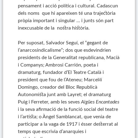
pensament i acció política i cultural. Cadascun
dels noms que hi apareixen té una trajectòria
pròpia important i singular … i junts són part
inexcusable de la nostra història.
Per suposat, Salvador Seguí, el “gegant de
l’anarcosindicalisme”; dos que esdevindrien
presidents de la Generalitat republicana, Macià
i Companys; Ambrosi Carrión, poeta i
dramaturg, fundador d’El Teatre Català i
president que fou de l’Ateneu; Marcel·lí
Domingo, creador del Bloc Republicà
Autonomista junt amb Layret; el dramaturg
Puig i Ferreter, amb les seves
Aigües Encantades
i la seva afirmació de la funció social del teatre
i l’artista; o Àngel Samblancat, que venia de
participar a la vaga de 1917 i ésser desterrat al
temps que escrivia d’anarquies i