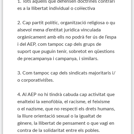
1. Tots aquells que defensen doctrines contràri
es a la llibertat individual o col·lectiva
2. Cap partit polític, organització religiosa o qu
alsevol mena d’entitat jurídica vinculada
orgànicament amb ells no podrà fer ús de l’espa
i del AEP, com tampoc cap dels grups de
suport que puguin tenir, sobretot en qüestions
de precampanya i campanya, i similars.
3. Com tampoc cap dels sindicats majoritaris i/
o corporativistes.
4. Al AEP no hi tindrà cabuda cap activitat que
enalteixi la xenofòbia, el racisme, el feixisme
o el nazisme, que no respecti els drets humans,
la lliure orientació sexual o la igualtat de
gènere, la llibertat de pensament o que vagi en
contra de la solidaritat entre els pobles.