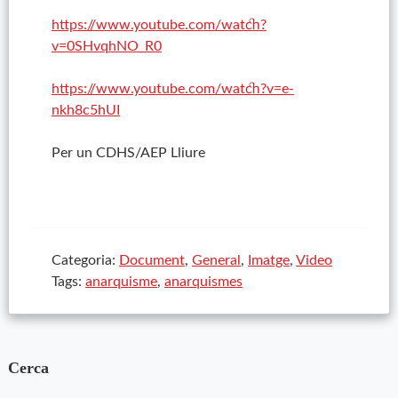
https://www.youtube.com/watch?
v=0SHvqhNO_R0
https://www.youtube.com/watch?v=e-
nkh8c5hUI
Per un CDHS/AEP Lliure
Categoria:
Document
,
General
,
Imatge
,
Video
Tags:
anarquisme
,
anarquismes
Cerca