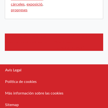
cárceles
,
exposició
,
propreses
Las Kellys, las que limpian.
Presentació del llibre
Expo de Fotomovimiento
“Manifiesto
Conspiracionista”
Avís Legal
Política de cookies
Más información sobre las cookies
Sitemap