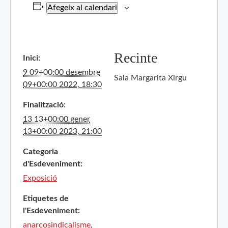
Afegeix al calendari
Recinte
Inici:
9 09+00:00 desembre
Sala Margarita Xirgu
09+00:00 2022, 18:30
Finalització:
13 13+00:00 gener
13+00:00 2023, 21:00
Categoria
d'Esdeveniment:
Exposició
Etiquetes de
l'Esdeveniment:
anarcosindicalisme
,