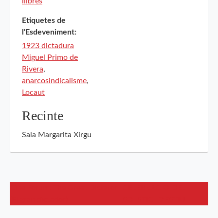
llibres
Etiquetes de
l'Esdeveniment:
1923 dictadura
Miguel Primo de
Rivera
,
anarcosindicalisme
,
Locaut
Recinte
Sala Margarita Xirgu
Cine Fòrum: The Great Dictator
CELEBRACIÓ DEL
(El gran dictador)
SOLSTICI D’ESTIU