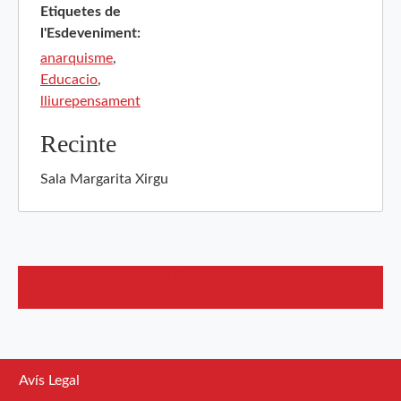
Etiquetes de
l'Esdeveniment:
anarquisme
,
Educacio
,
lliurepensament
Recinte
Sala Margarita Xirgu
Presentació de la revista Redes
tan lejos TAN
Libertarias nº2
CERCA
Avís Legal