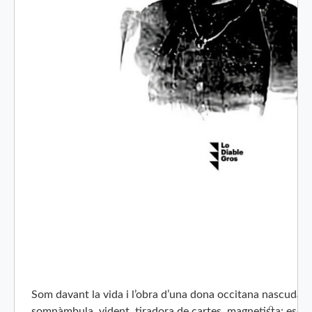
Som davant la vida i l’obra d’una dona occitana nascuda el 1
somnàmbula, vident, tiradora de cartes, magnetista; escr