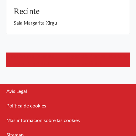
Recinte
Sala Margarita Xirgu
Cine Fòrum a l’Ateneu:
Exposició: Premsa Llibertària
Salvador Puig Antich
de clandestinitat
Avís Legal
Política de cookies
Más información sobre las cookies
Sitemap