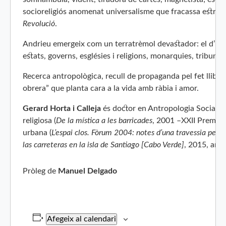
socioreligiós anomenat universalisme que fracassa estrepi
Revolució
.
Andrieu emergeix com un terratrèmol devastador: el d’una 
estats, governs, esglésies i religions, monarquies, tribunals
Recerca antropològica, recull de propaganda pel fet llibert
obrera” que planta cara a la vida amb ràbia i amor.
Gerard Horta i Calleja
és doctor en Antropologia Social i 
religiosa (
De la mística a les barricades
, 2001 –XXII Premi C
urbana (
L’espai clos. Fòrum 2004: notes d’una travessia pel n
las carreteras en la isla de Santiago [Cabo Verde]
, 2015, amb
Pròleg de
Manuel Delgado
Afegeix al calendari