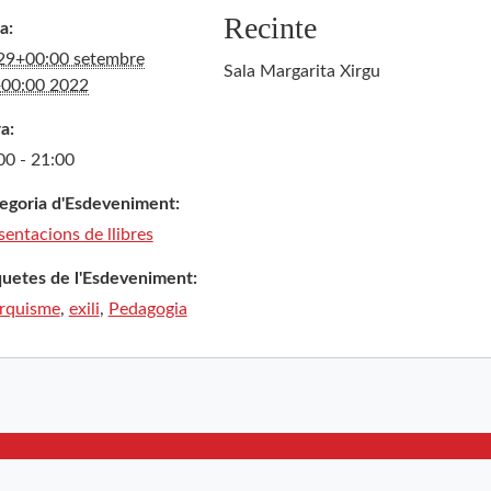
Recinte
a:
29+00:00 setembre
Sala Margarita Xirgu
00:00 2022
a:
00 - 21:00
egoria d'Esdeveniment:
sentacions de llibres
quetes de l'Esdeveniment:
rquisme
,
exili
,
Pedagogia