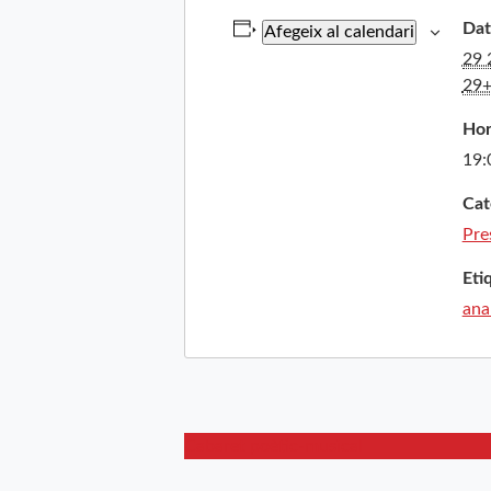
Dat
Afegeix al calendari
29 
29+
Hor
19:
Cat
Pre
Eti
ana
Cabaret poètic-musical