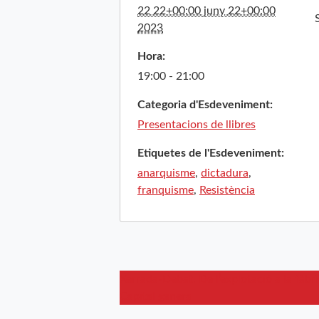
22 22+00:00 juny 22+00:00
2023
Hora:
19:00 - 21:00
Categoria d'Esdeveniment:
Presentacions de llibres
Etiquetes de l'Esdeveniment:
anarquisme
,
dictadura
,
franquisme
,
Resistència
Xerrada-Debat: De l’explotació a la fàbrica
Capital genera