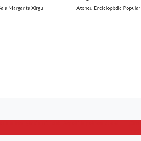
Sala Margarita Xirgu
Ateneu Enciclopèdic Popular
 a la inteligència artificial: L’espoli i la pobresa que el
Cine 
buró