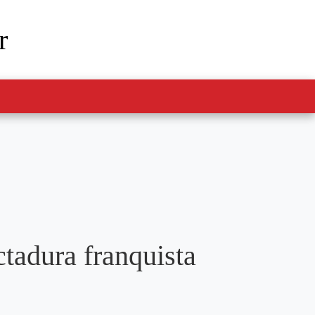
r
ctadura franquista