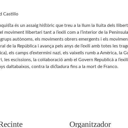
id Castillo
uista és un assaig històric que treu a la llum la lluita dels lliber
el moviment llibertari tant a l’exili com a l’interior de la Penínsu
els grups autònoms, els moviments obrers emergents i els moviment
ltural de la República i avança pels anys de l’exili amb totes les 
ca), els camps d’extermini nazi, els vaixells rumb a Amèrica, la G
, les escissions, la col·laboració amb el Govern Republicà a l’exil
ys daltabaixos, contra la dictadura fins a la mort de Franco.
Recinte
Organitzador