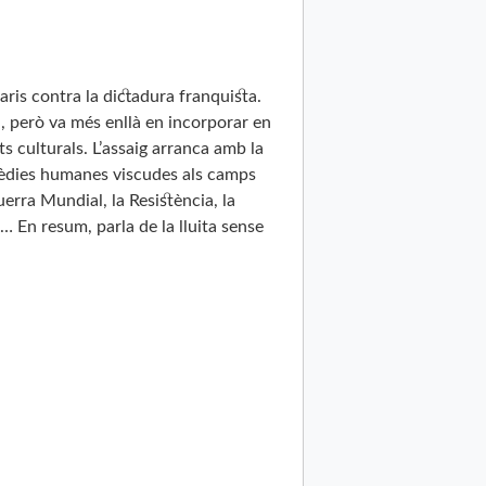
taris contra la dictadura franquista.
la, però va més enllà en incorporar en
s culturals. L’assaig arranca amb la
tragèdies humanes viscudes als camps
uerra Mundial, la Resistència, la
i… En resum, parla de la lluita sense