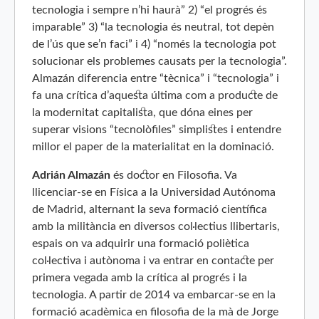
tecnologia i sempre n’hi haurà” 2) “el progrés és
imparable” 3) “la tecnologia és neutral, tot depèn
de l’ús que se’n faci” i 4) “només la tecnologia pot
solucionar els problemes causats per la tecnologia”.
Almazán diferencia entre “tècnica” i “tecnologia” i
fa una crítica d’aquesta última com a producte de
la modernitat capitalista, que dóna eines per
superar visions “tecnolòfiles” simplistes i entendre
millor el paper de la materialitat en la dominació.
Adrián Almazán
és doctor en Filosofia. Va
llicenciar-se en Física a la Universidad Autónoma
de Madrid, alternant la seva formació científica
amb la militància en diversos col·lectius llibertaris,
espais on va adquirir una formació poliètica
col·lectiva i autònoma i va entrar en contacte per
primera vegada amb la crítica al progrés i la
tecnologia. A partir de 2014 va embarcar-se en la
formació acadèmica en filosofia de la mà de Jorge