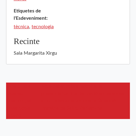
Etiquetes de
l'Esdeveniment:
tècnica
,
tecnologia
Recinte
Sala Margarita Xirgu
Cine Club a
Acte-debat sobre l’escolta, la
l’Ateneu:
presencialitat i la derivació en persones
Themroc, el
amb malestar emocional a l’Atenció
cavernícola
Primària de Salut. Parlem-ne.
urbano