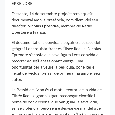
EPRENDRE
Dissabte, 14 de setembre projectarem aquest
documental amb la presència, com diem, del seu
director,
Nicolas Eprendre
, membre de Radio
Libertaire a França.
El documental ens convida a seguir els passos del
geògraf i anarquista francès Élisée Reclus. Nicolas
Eprendre s’acosta a la seva figura i ens convida a
recórrer aquest apassionant viatge. Una
oportunitat per a veure la pel·lícula, conèixer el
llegat de Reclus i xerrar de primera mà amb el seu
autor.
La Passió del Món és el motiu central de la vida de
Elisée Reclus, gran viatger, reconegut científic i
home de conviccions, que van guiar la seva vida,
sense violència, però sense desviar-se mai del que
ell creia cert, a risc de confrontació (La Comuna de