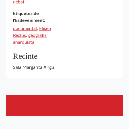
debat
Etiquetes de
l'Esdeveniment:
documental
,
Eliseo
Reclús
,
geografia
anarquista
Recinte
Sala Margarita Xirgu
Presentació: Romancero Popular de la
Cine Fòrum:
Revolución y otros textos de Juan Usón,
Los
“Juanonus”
olvidados