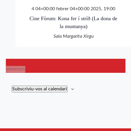
4 04+00:00 febrer 04+00:00 2025, 19:00
Cine Fòrum: Kona fer í stríð (La dona de
la muntanya)
Sala Margarita Xirgu
Esdeveniments
Esdevenimen
anteriors
Avui
posteriors
Subscriviu-vos al calendari