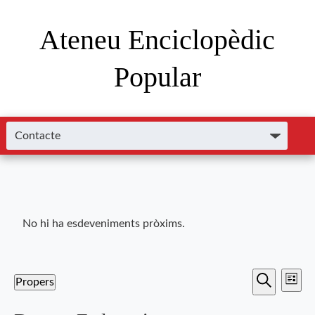
Ateneu Enciclopèdic
Popular
No hi ha esdeveniments pròxims.
Nave
Navega
Propers
Llista
de
Cerca
Selecciona
visual
una