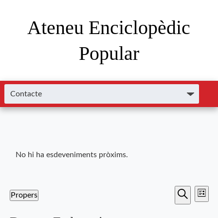
Ateneu Enciclopèdic
Popular
No hi ha esdeveniments pròxims.
Nave
Navega
Propers
Llista
de
Cerca
Selecciona
visual
una