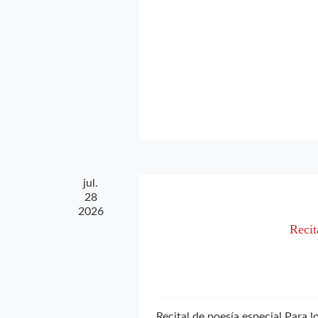
jul.
28
2026
Recit
Recital de poesía especial Para 