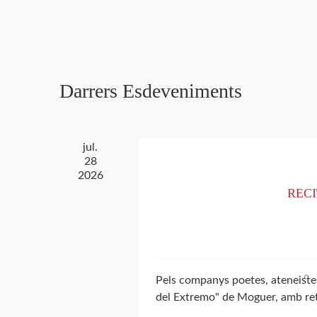
Esdeveniments
una
d'Esdeveniments
per
data.
paraula
clau.
Darrers Esdeveniments
jul.
28
2026
RECI
Pels companys poetes, ateneiste
del Extremo" de Moguer, amb re