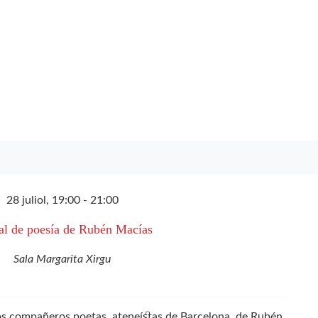
28 juliol, 19:00
-
21:00
al de poesía de Rubén Macías
Sala Margarita Xirgu
los compañeros poetas, ateneístas de Barcelona, de Rubén