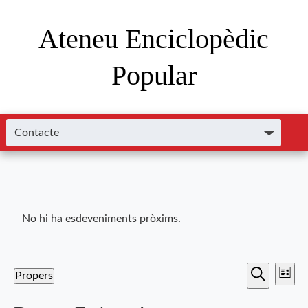
Ateneu Enciclopèdic
Popular
No hi ha esdeveniments pròxims.
Nave
Navega
Propers
Llista
de
Cerca
Selecciona
visual
una