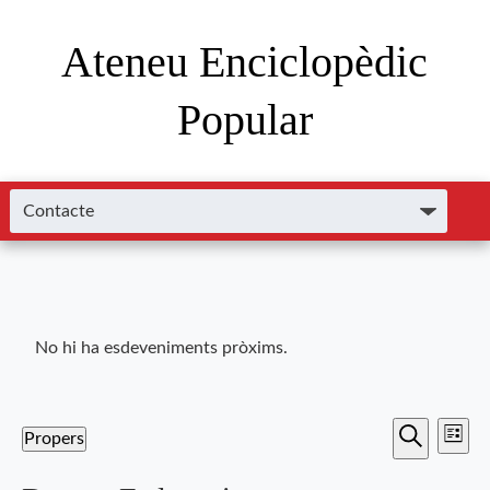
Ateneu Enciclopèdic
Popular
No hi ha esdeveniments pròxims.
Nave
Navega
Propers
Llista
de
Cerca
Selecciona
visual
una