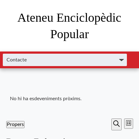
Ateneu Enciclopèdic
Popular
No hi ha esdeveniments pròxims.
Nave
Navega
Propers
Llista
de
Cerca
Selecciona
visual
una