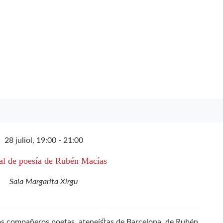
28 juliol, 19:00
-
21:00
al de poesía de Rubén Macías
Sala Margarita Xirgu
los compañeros poetas, ateneístas de Barcelona, de Rubén