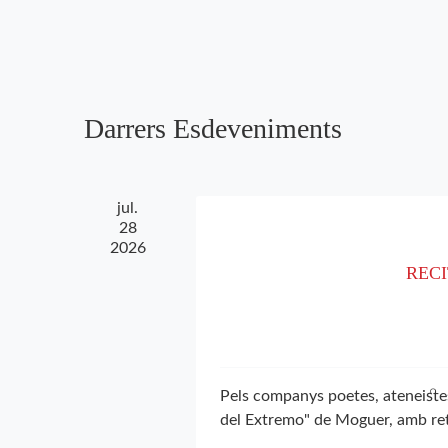
Esdeveniments
una
d'Esdeveniments
per
data.
paraula
clau.
Darrers Esdeveniments
jul.
28
2026
RECI
Pels companys poetes, ateneiste
del Extremo" de Moguer, amb re