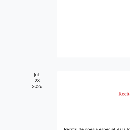
jul.
28
2026
Recit
Recital de poesía especial Para 