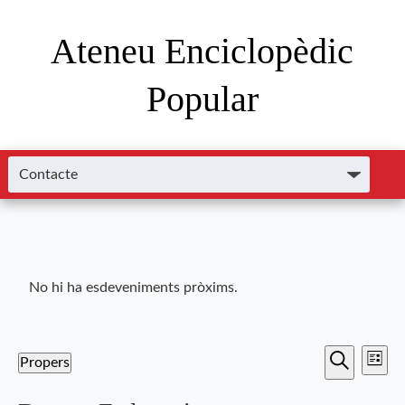
Ateneu Enciclopèdic
Popular
No hi ha esdeveniments pròxims.
Nave
Navega
Propers
Llista
de
Cerca
Selecciona
visual
una