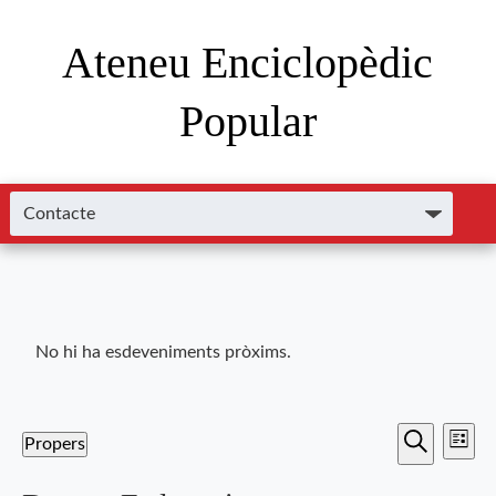
Ateneu Enciclopèdic
Popular
No hi ha esdeveniments pròxims.
Nave
Navega
Propers
Llista
de
Cerca
Selecciona
visual
una