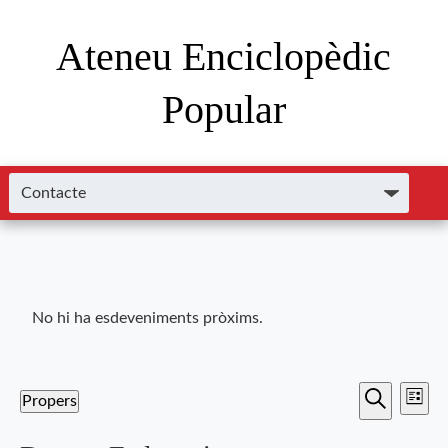
Ateneu Enciclopèdic
Popular
No hi ha esdeveniments pròxims.
Nave
Navega
Propers
Llista
de
Cerca
Selecciona
visual
una