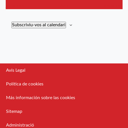
Esdeveniments
Esdevenimen
anteriors
Avui
posteriors
Subscriviu-vos al calendari
Avís Legal
Política de cookies
Más información sobre las cookies
Sitemap
Administració