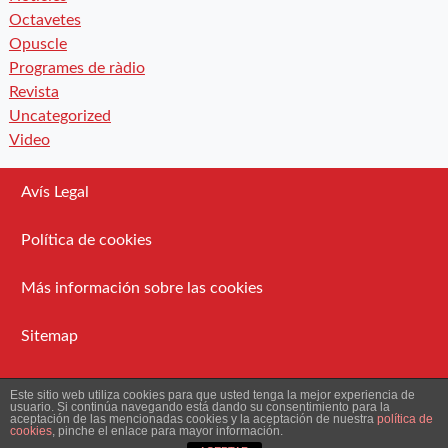
Octavetes
Opuscle
Programes de ràdio
Revista
Uncategorized
Video
Avís Legal
Política de cookies
Más información sobre las cookies
Sitemap
Administració
Este sitio web utiliza cookies para que usted tenga la mejor experiencia de
usuario. Si continúa navegando está dando su consentimiento para la
aceptación de las mencionadas cookies y la aceptación de nuestra
política de
cookies
, pinche el enlace para mayor información.
2026 Ateneu Enciclopèdic Popular.