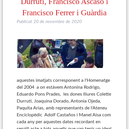
Durruti, Francisco Ascaso i
Francisco Ferrer i Guàrdia
Publicat
20 de novembre de 2020
aquestes imatjats corresponent a l'Homenatge
del 2004 a on estàvem Antonina Rodrigo,
Eduardo Pons Prades, les dones lliures Colette
Durruti, Joaquina Dorado, Antonia Ojeda,
Paquita Arias, amb representants de l'Ateneu
Enciclopèdic Adolf Castaños i Manel Aisa com
cada any per aquestes dates recordant en
senzill acte a tots aquells que van tenir un ideal