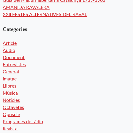
Guia del Maquis llibertari a Catalunya 1939-1963
AMANIDA RAVALERA
XXII FESTES ALTERNATIVES DEL RAVAL
Categories
Article
Àudio
Document
Entrevistes
General
Imatge
Llibres
Música
Notícies
Octavetes
Opuscle
Programes de ràdio
Revista