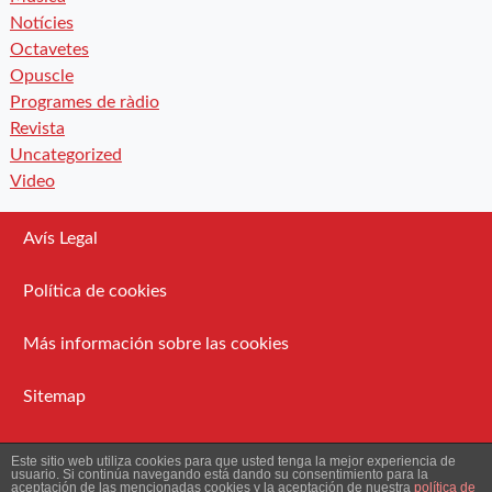
Notícies
Octavetes
Opuscle
Programes de ràdio
Revista
Uncategorized
Video
Avís Legal
Política de cookies
Más información sobre las cookies
Sitemap
Administració
Este sitio web utiliza cookies para que usted tenga la mejor experiencia de
usuario. Si continúa navegando está dando su consentimiento para la
aceptación de las mencionadas cookies y la aceptación de nuestra
política de