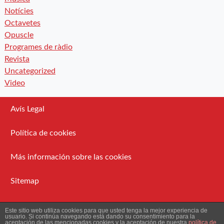
Notícies
Octavetes
Opuscle
Programes de ràdio
Revista
Uncategorized
Video
Avís Legal
Política de cookies
Más información sobre las cookies
Sitemap
Administració
Este sitio web utiliza cookies para que usted tenga la mejor experiencia de
usuario. Si continúa navegando está dando su consentimiento para la
aceptación de las mencionadas cookies y la aceptación de nuestra
política de