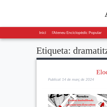
Inici
l’Ateneu Enciclopèdic Popular
Etiqueta:
dramatit
Elo
Publicat
14 de març de 2024