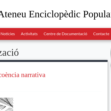
Ateneu Enciclopèdic Popula
Notícies
Activitats
Centre de Documentació
Contacte
zació
coència narrativa