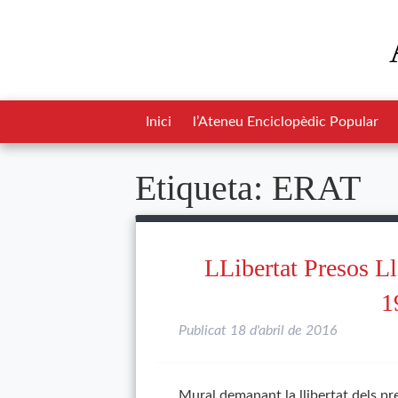
Inici
l’Ateneu Enciclopèdic Popular
Etiqueta:
ERAT
LLibertat Presos L
1
Publicat
18 d'abril de 2016
Mural demanant la llibertat dels pre