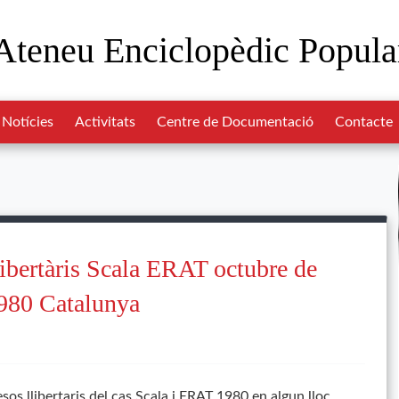
Ateneu Enciclopèdic Popula
Notícies
Activitats
Centre de Documentació
Contacte
libertàris Scala ERAT octubre de
980 Catalunya
sos llibertaris del cas Scala i ERAT 1980 en algun lloc