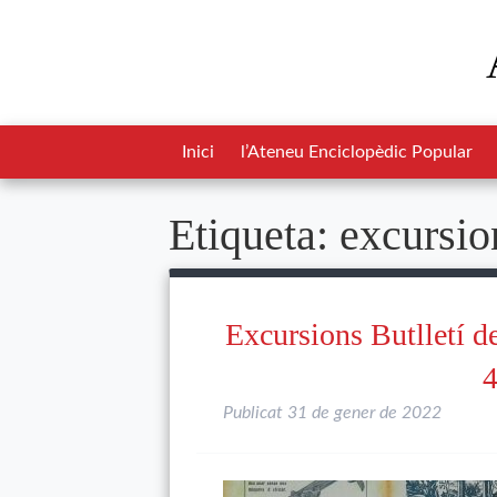
Inici
l’Ateneu Enciclopèdic Popular
Etiqueta:
excursio
Excursions Butlletí d
4
Publicat
31 de gener de 2022