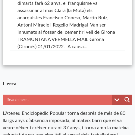
dimarts farà 62 anys, el franquisme va
assassinar al mas Clarà (la Mota) els
anarquistes Francisco Conesa, Martín Ruiz,
Antoni Miracle i Rogelio Madrigal Van ser
inhumats al fossar del cementiri vell de Girona
TRAMUNTANA VERMELLA MAIL Girona
(Gironès) 01/01/2022.- A causa…
Cerca
L’Ateneu Enciclopèdic Popular torna després de més de 80
llargs anys d’absència imposada, al mateix barri que el va
veure nèixer i créixer durant 37 anys, i torna amb la mateixa
voluntat de ser una eina útil al servei dels treballadors i