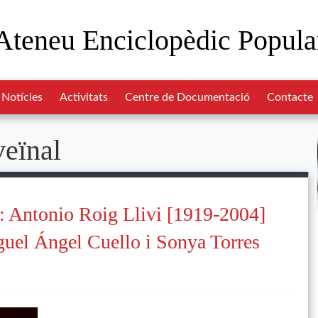
Ateneu Enciclopèdic Popula
Notícies
Activitats
Centre de Documentació
Contacte
veïnal
re: Antonio Roig Llivi [1919-2004]
guel Ángel Cuello i Sonya Torres