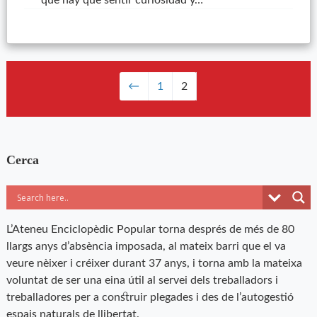
que hay que sentir curiosidad y…
←
1
2
Cerca
L’Ateneu Enciclopèdic Popular torna després de més de 80
llargs anys d’absència imposada, al mateix barri que el va
veure nèixer i créixer durant 37 anys, i torna amb la mateixa
voluntat de ser una eina útil al servei dels treballadors i
treballadores per a construir plegades i des de l’autogestió
espais naturals de llibertat.