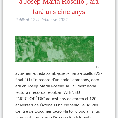
a Josep Maria Roselló , ara
farà uns cinc anys
Publicat
12 de febrer de 2022
1-
avui-hem-quedat-amb-josep-maria-rosellc393-
final-1(1) En record d'un amic i company, com
era en Josep Maria Roselló salut i molt bona
lectura i recorda recolzar l’ATENEU
ENCICLOPÈDIC aquest any celebrem el 120
aniversari de l’Ateneu Enciclopèdic i el 45 del
Centre de Documentació Històric Social. si us
plau, col·labora amb l’Ateneu Enciclopèdic