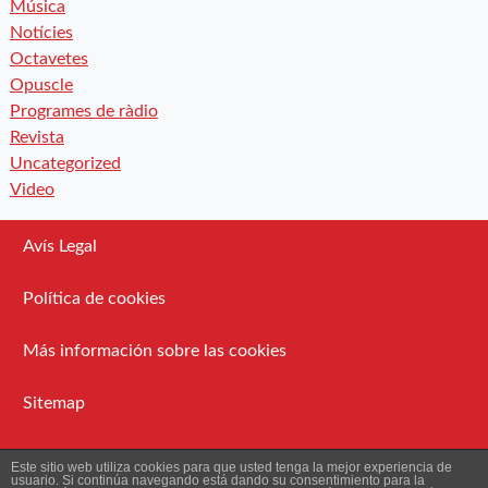
Música
Notícies
Octavetes
Opuscle
Programes de ràdio
Revista
Uncategorized
Video
Avís Legal
Política de cookies
Más información sobre las cookies
Sitemap
Administració
Este sitio web utiliza cookies para que usted tenga la mejor experiencia de
usuario. Si continúa navegando está dando su consentimiento para la