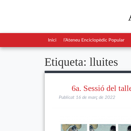
Inici
l’Ateneu Enciclopèdic Popular
Etiqueta:
lluites
6a. Sessió del tal
Publicat
16 de març de 2022