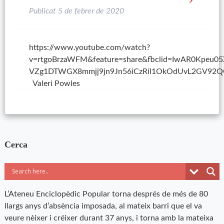
Publicat
5 de febrer de 2020
https://www.youtube.com/watch?
v=rtgoBrzaWFM&feature=share&fbclid=IwAR0Kpeu05
VZg1DTWGX8mmjj9jn9Jn56iCzRil1OkOdUvL2GV92Q
Valeri Powles
Cerca
L’Ateneu Enciclopèdic Popular torna després de més de 80
llargs anys d’absència imposada, al mateix barri que el va
veure nèixer i créixer durant 37 anys, i torna amb la mateixa