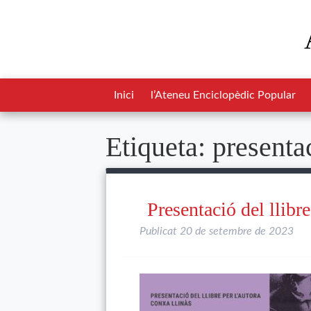
Inici
l’Ateneu Enciclopèdic Popular
Etiqueta:
presentac
Presentació del llibre
Publicat
20 de setembre de 2023