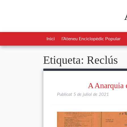
Inici
l’Ateneu Enciclopèdic Popular
Etiqueta:
Reclús
A Anarquia 
Publicat
5 de juliol de 2021